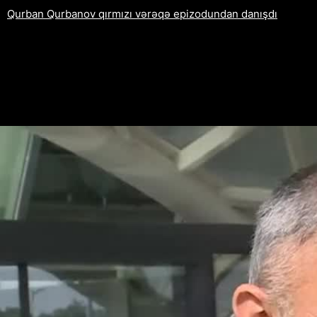
Qurban Qurbanov qırmızı vərəqə epizodundan danışdı