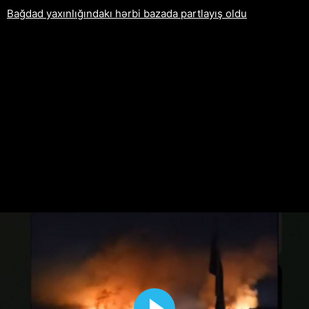
Bağdad yaxınlığındakı hərbi bazada partlayış oldu