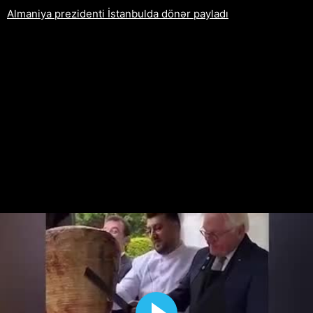
Almaniya prezidenti İstanbulda dönər payladı