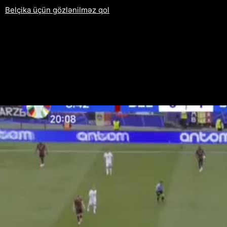
Belçika üçün gözlənilməz qol