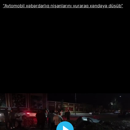
“Avtomobil xəbərdarlıq nişanlarını vuraraq xəndəyə düşüb”