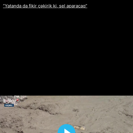
“Yatanda da fikir çəkirik ki, sel aparacaq”