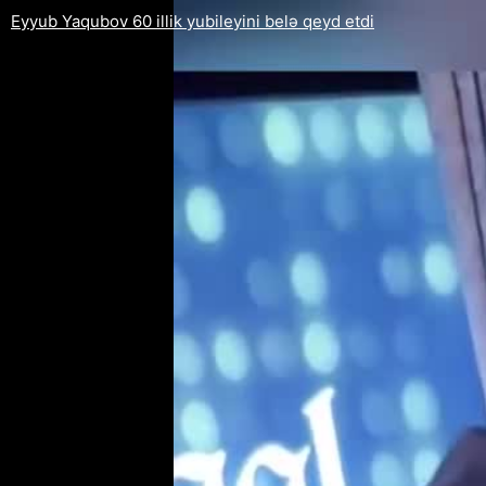
Eyyub Yaqubov 60 illik yubileyini belə qeyd etdi