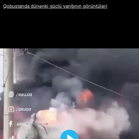
Qobustanda dünənki güclü yanğının görüntüləri