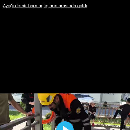
Ayağı dəmir barmaqlıqların arasında qaldı