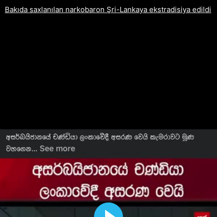
Bakıda saxlanılan narkobaron Şri-Lankaya ekstradisiya edildi