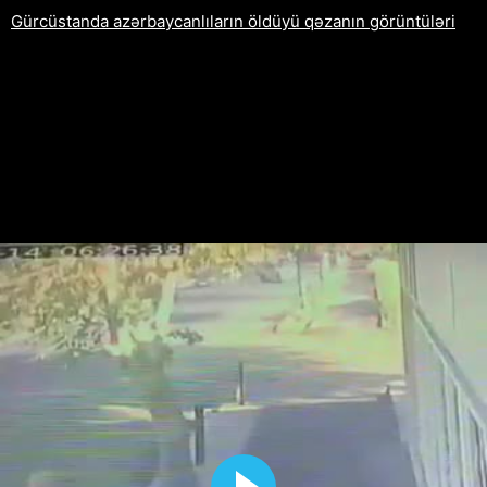
Gürcüstanda azərbaycanlıların öldüyü qəzanın görüntüləri