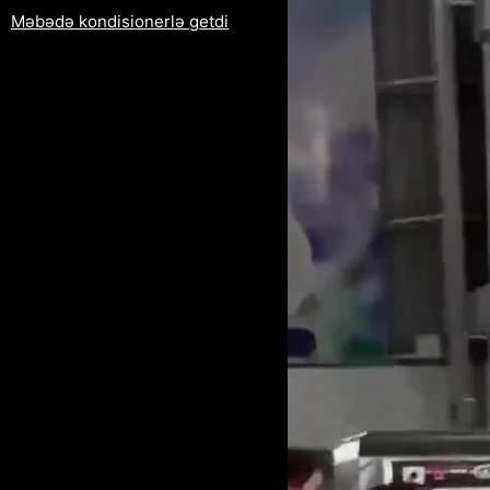
Məbədə kondisionerlə getdi