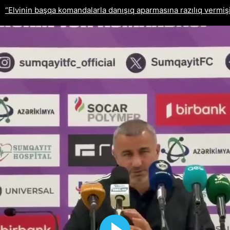
“Elvinin başqa komandalarla danışıq aparmasına razılıq vermiş