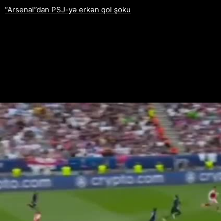
“Arsenal”dan PSJ-yə erkən qol şoku