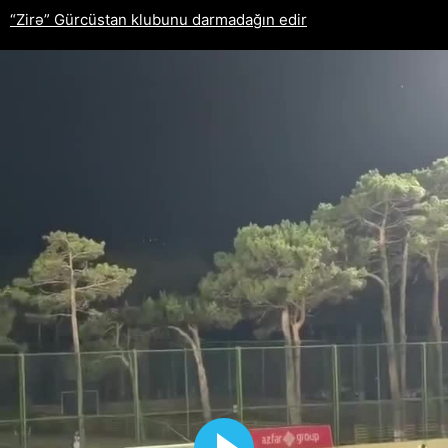
“Zirə” Gürcüstan klubunu darmadağın edir